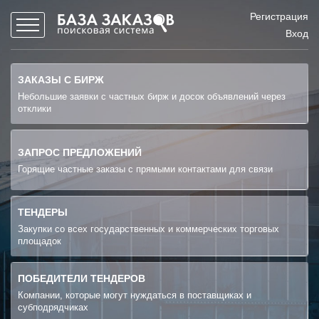
Регистрация
Вход
ЗАКАЗЫ С БИРЖ
Небольшие заявки с частных бирж и досок объявлений через
отклики
ЗАПРОС ПРЕДЛОЖЕНИЙ
Горящие частные заказы с прямыми контактами для связи
ТЕНДЕРЫ
Закупки со всех государственных и коммерческих торговых
площадок
ПОБЕДИТЕЛИ ТЕНДЕРОВ
Компании, которые могут нуждаться в поставщиках и
субподрядчиках