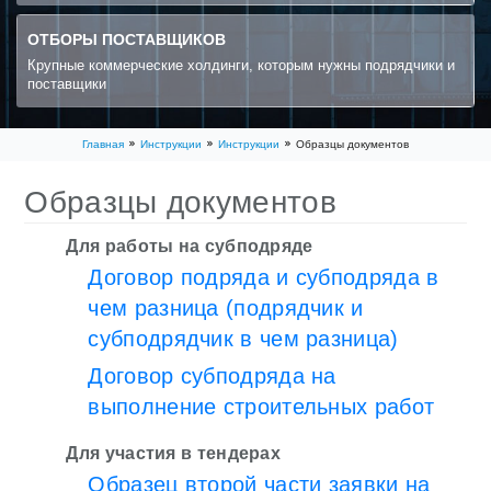
ОТБОРЫ ПОСТАВЩИКОВ
Крупные коммерческие холдинги, которым нужны подрядчики и
поставщики
Главная
Инструкции
Инструкции
Образцы документов
Образцы документов
Для работы на субподряде
Договор подряда и субподряда в
чем разница (подрядчик и
субподрядчик в чем разница)
Договор субподряда на
выполнение строительных работ
Для участия в тендерах
Образец второй части заявки на