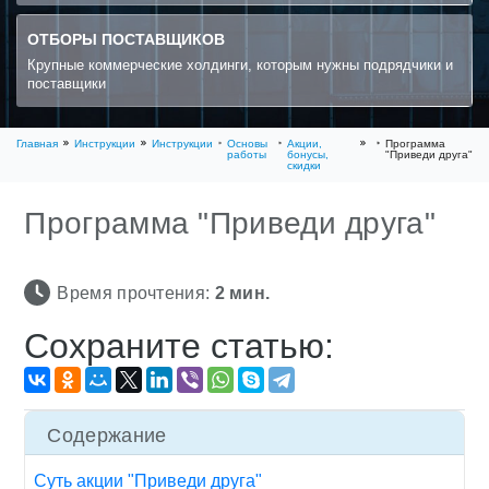
ОТБОРЫ ПОСТАВЩИКОВ
Крупные коммерческие холдинги, которым нужны подрядчики и
поставщики
Главная
Инструкции
Инструкции
Основы
Акции,
Программа
работы
бонусы,
"Приведи друга"
скидки
Программа "Приведи друга"
Время прочтения:
2
мин.
Сохраните статью:
Содержание
Суть акции "Приведи друга"