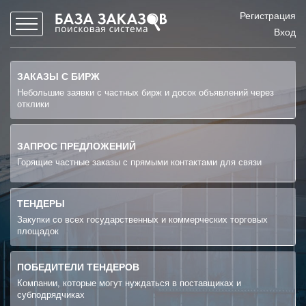
Регистрация
Вход
ЗАКАЗЫ С БИРЖ
Небольшие заявки с частных бирж и досок объявлений через
отклики
ЗАПРОС ПРЕДЛОЖЕНИЙ
Горящие частные заказы с прямыми контактами для связи
ТЕНДЕРЫ
Закупки со всех государственных и коммерческих торговых
площадок
ПОБЕДИТЕЛИ ТЕНДЕРОВ
Компании, которые могут нуждаться в поставщиках и
субподрядчиках