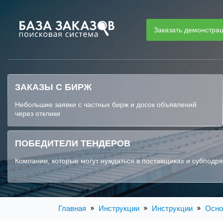
Заказать демонстра
ЗАКАЗЫ С БИРЖ
Небольшие заявки с частных бирж и досок объявлений
через отклики
ПОБЕДИТЕЛИ ТЕНДЕРОВ
Компании, которые могут нуждаться в поставщиках и субподр
Главная
Инструкции
Инструкции
Осно