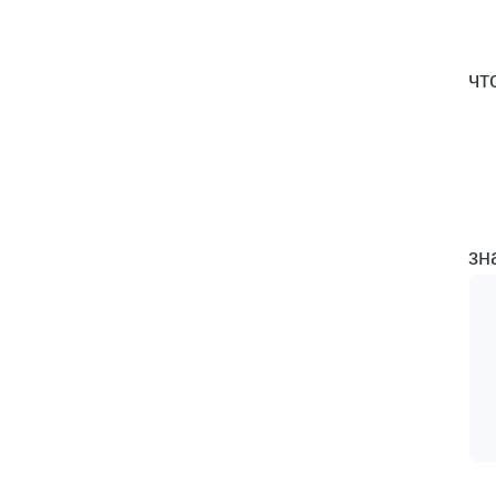
Из
чт
Ес
-П
зн