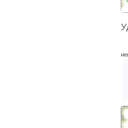
У
Ес
не