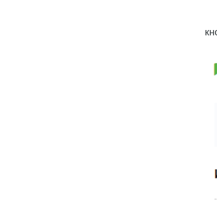
-В
кн