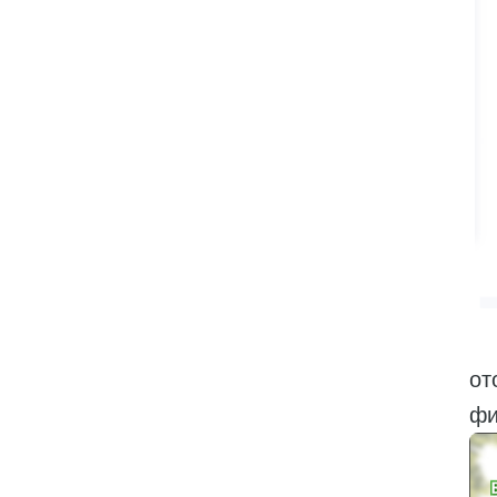
Чт
от
фи