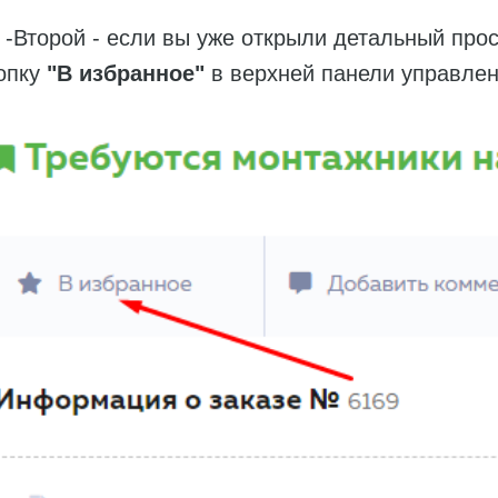
торой - если вы уже открыли детальный просм
опку
"В и
збранное"
в верхней панели управлен