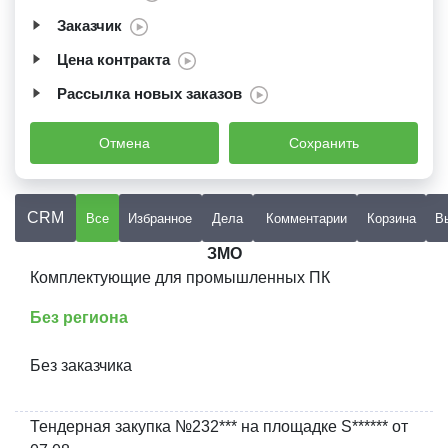
Заказчик
Цена контракта
Рассылка новых заказов
Отмена
Сохранить
CRM
Все
Избранное
Дела
Комментарии
Корзина
В
ЗМО
Комплектующие для промышленных ПК
Без региона
Без заказчика
Тендерная закупка №232*** на площадке S****** от