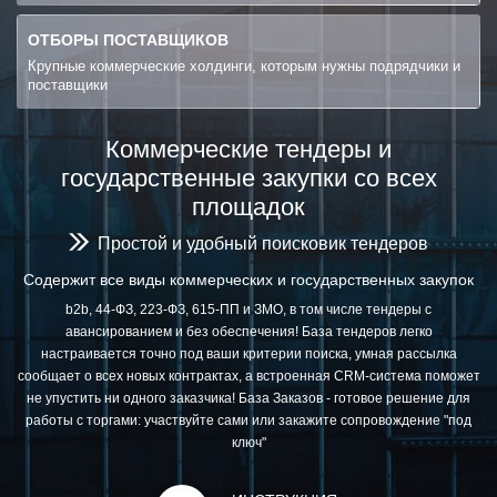
ОТБОРЫ ПОСТАВЩИКОВ
Крупные коммерческие холдинги, которым нужны подрядчики и
поставщики
Коммерческие тендеры и
государственные закупки со всех
площадок
Простой и удобный поисковик тендеров
Содержит все виды коммерческих и государственных закупок
b2b, 44-ФЗ, 223-ФЗ, 615-ПП и ЗМО, в том числе тендеры с
авансированием и без обеспечения! База тендеров легко
настраивается точно под ваши критерии поиска, умная рассылка
сообщает о всех новых контрактах, а встроенная CRM-система поможет
не упустить ни одного заказчика! База Заказов - готовое решение для
работы с торгами: участвуйте сами или закажите сопровождение "под
ключ"