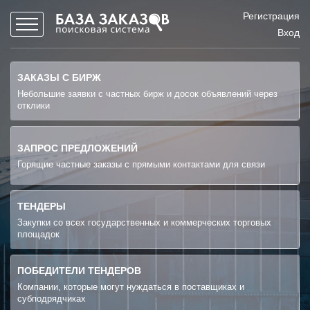
Регистрация
Вход
ЗАКАЗЫ С БИРЖ
Небольшие заявки с частных бирж и досок объявлений через
отклики
ЗАПРОС ПРЕДЛОЖЕНИЙ
Горящие частные заказы с прямыми контактами для связи
ТЕНДЕРЫ
Закупки со всех государственных и коммерческих торговых
площадок
ПОБЕДИТЕЛИ ТЕНДЕРОВ
Компании, которые могут нуждаться в поставщиках и
субподрядчиках