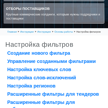
ОТБОРЫ ПОСТАВЩИКОВ
Крупные коммерческие холдинги, которым нужны подрядчики и
поставщики
Главная
Инструкции
Инструкции
Основы работы
Настройка фильтров
Настройка фильтров
Создание нового фильтра
Управление созданными фильтрами
Настройка ключевых слов
Настройка слов-исключений
Настройка регионов
Расширенные фильтры для тендеров
Расширенные фильтры для