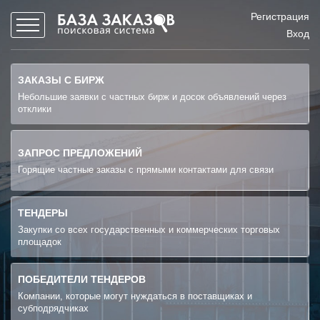
Регистрация
Вход
ЗАКАЗЫ С БИРЖ
Небольшие заявки с частных бирж и досок объявлений через
отклики
ЗАПРОС ПРЕДЛОЖЕНИЙ
Горящие частные заказы с прямыми контактами для связи
ТЕНДЕРЫ
Закупки со всех государственных и коммерческих торговых
площадок
ПОБЕДИТЕЛИ ТЕНДЕРОВ
Компании, которые могут нуждаться в поставщиках и
субподрядчиках