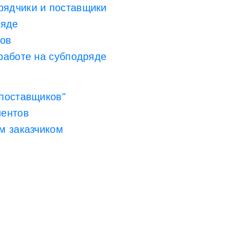
рядчики и поставщики
ряде
ров
работе на субподряде
 поставщиков"
иентов
м заказчиком