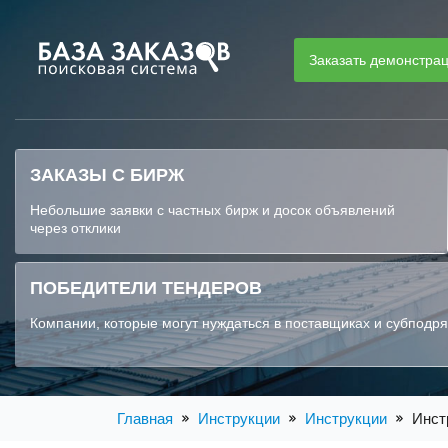
Заказать демонстра
ЗАКАЗЫ С БИРЖ
Небольшие заявки с частных бирж и досок объявлений
через отклики
ПОБЕДИТЕЛИ ТЕНДЕРОВ
Компании, которые могут нуждаться в поставщиках и субподр
Главная
Инструкции
Инструкции
Инст