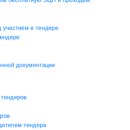
чаем бесплатную ЭЦП и проходим
д участием в тендере
тендере
онной документации
 тендеров
еров
дителем тендера