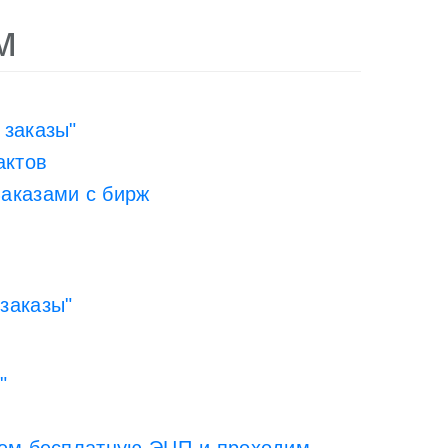
м
 заказы"
актов
Заказами с бирж
заказы"
"