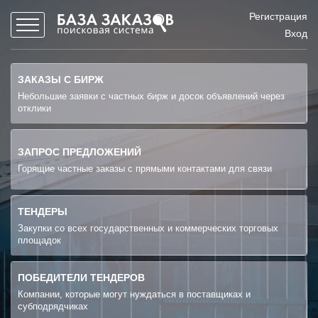
Регистрация
Вход
ЗАКАЗЫ С БИРЖ
Небольшие заявки с частных бирж и досок объявлений через
отклики
ЗАПРОС ПРЕДЛОЖЕНИЙ
Горящие частные заказы с прямыми контактами для связи
ТЕНДЕРЫ
Закупки со всех государственных и коммерческих торговых
площадок
ПОБЕДИТЕЛИ ТЕНДЕРОВ
Компании, которые могут нуждаться в поставщиках и
субподрядчиках