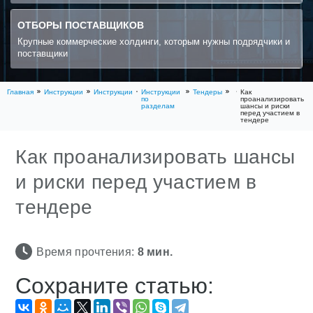
ОТБОРЫ ПОСТАВЩИКОВ
Крупные коммерческие холдинги, которым нужны подрядчики и
поставщики
Главная
Инструкции
Инструкции
Инструкции
Тендеры
Как
по
проанализировать
разделам
шансы и риски
перед участием в
тендере
Как проанализировать шансы
и риски перед участием в
тендере
Время прочтения:
8
мин.
Сохраните статью: