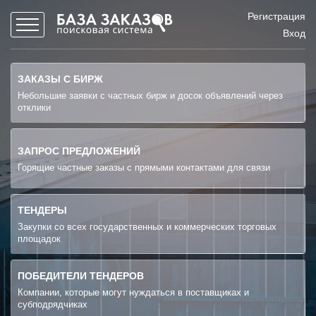
Регистрация
Вход
ЗАКАЗЫ С БИРЖ
Небольшие заявки с частных бирж и досок объявлений через
отклики
ЗАПРОС ПРЕДЛОЖЕНИЙ
Горящие частные заказы с прямыми контактами для связи
ТЕНДЕРЫ
Закупки со всех государственных и коммерческих торговых
площадок
ПОБЕДИТЕЛИ ТЕНДЕРОВ
Компании, которые могут нуждаться в поставщиках и
субподрядчиках