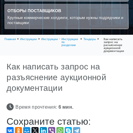
ОТБОРЫ ПОСТАВЩИКОВ
Крупные коммерческие холдинги, которым нужны подрядчики и
поставщики
Главная
Инструкции
Инструкции
Инструкции
Тендеры
Как написать
по
запрос на
разделам
разъяснение
аукционной
документации
Как написать запрос на
разъяснение аукционной
документации
Время прочтения:
6
мин.
Сохраните статью: