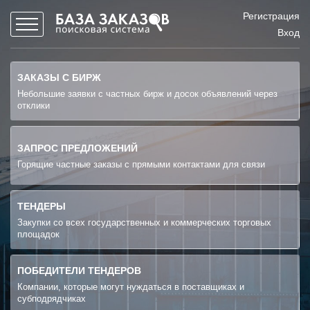
Регистрация
Вход
ЗАКАЗЫ С БИРЖ
Небольшие заявки с частных бирж и досок объявлений через
отклики
ЗАПРОС ПРЕДЛОЖЕНИЙ
Горящие частные заказы с прямыми контактами для связи
ТЕНДЕРЫ
Закупки со всех государственных и коммерческих торговых
площадок
ПОБЕДИТЕЛИ ТЕНДЕРОВ
Компании, которые могут нуждаться в поставщиках и
субподрядчиках