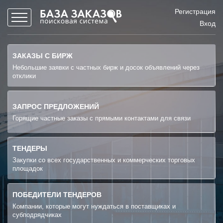
Регистрация
Вход
ЗАКАЗЫ С БИРЖ
Небольшие заявки с частных бирж и досок объявлений через
отклики
ЗАПРОС ПРЕДЛОЖЕНИЙ
Горящие частные заказы с прямыми контактами для связи
ТЕНДЕРЫ
Закупки со всех государственных и коммерческих торговых
площадок
ПОБЕДИТЕЛИ ТЕНДЕРОВ
Компании, которые могут нуждаться в поставщиках и
субподрядчиках