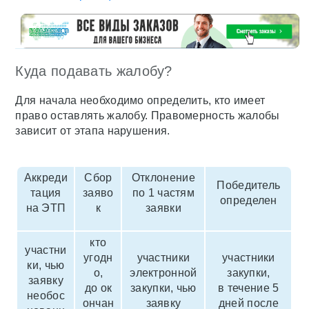
Куда подавать жалобу?
Для начала необходимо определить, кто имеет
право оставлять жалобу. Правомерность жалобы
зависит от этапа нарушения.
Аккреди
Сбор
Отклонение
Победитель
тация
заяво
по 1 частям
определен
на ЭТП
к
заявки
кто
участни
угодн
участники
участники
ки, чью
о,
электронной
закупки,
заявку
до ок
закупки, чью
в течение 5
необос
ончан
заявку
дней после