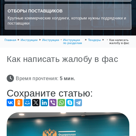
ОТБОРЫ ПОСТАВЩИКОВ
Крупные коммерческие холдинги, которым нужны подрядчики и
поставщики
Главная
Инструкции
Инструкции
Инструкции
Тендеры
Как написать
по разделам
жалобу в фас
Как написать жалобу в фас
Время прочтения:
5
мин.
Сохраните статью: