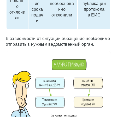
нованн
ия
необоснова
публикации
о
срока
нно
протокола
отклони
подач
отклонили
в ЕИС
ли
и
В зависимости от ситуации обращение необходимо
отправить в нужным ведомственный орган.