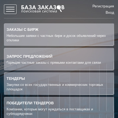
Регистрация
Вход
ЗАКАЗЫ С БИРЖ
Небольшие заявки с частных бирж и досок объявлений через
отклики
ЗАПРОС ПРЕДЛОЖЕНИЙ
Горящие частные заказы с прямыми контактами для связи
ТЕНДЕРЫ
Закупки со всех государственных и коммерческих торговых
площадок
ПОБЕДИТЕЛИ ТЕНДЕРОВ
Компании, которые могут нуждаться в поставщиках и
субподрядчиках