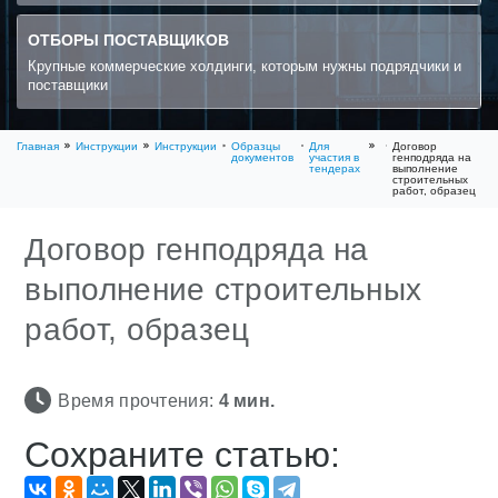
ОТБОРЫ ПОСТАВЩИКОВ
Крупные коммерческие холдинги, которым нужны подрядчики и
поставщики
Главная
Инструкции
Инструкции
Образцы
Для
Договор
документов
участия в
генподряда на
тендерах
выполнение
строительных
работ, образец
Договор генподряда на
выполнение строительных
работ, образец
Время прочтения:
4
мин.
Сохраните статью: