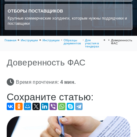
ОТБОРЫ ПОСТАВЩИКОВ
Крупные коммерческие холдинги, которым нужны подрядчики и
поставщики
Главная
Инструкции
Инструкции
Образцы
Для
Доверенность
документов
участия в
ФАС
тендерах
Доверенность ФАС
Время прочтения:
4
мин.
Сохраните статью: