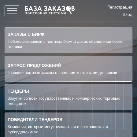
Регистрация
Вход
ЗАКАЗЫ С БИРЖ
Небольшие заявки с частных бирж и досок объявлений через
отклики
ЗАПРОС ПРЕДЛОЖЕНИЙ
Горящие частные заказы с прямыми контактами для связи
ТЕНДЕРЫ
Закупки со всех государственных и коммерческих торговых
площадок
ПОБЕДИТЕЛИ ТЕНДЕРОВ
Компании, которые могут нуждаться в поставщиках и
субподрядчиках