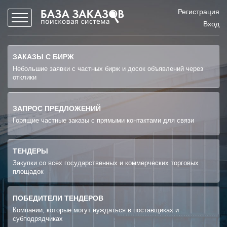
Регистрация
Вход
ЗАКАЗЫ С БИРЖ
Небольшие заявки с частных бирж и досок объявлений через
отклики
ЗАПРОС ПРЕДЛОЖЕНИЙ
Горящие частные заказы с прямыми контактами для связи
ТЕНДЕРЫ
Закупки со всех государственных и коммерческих торговых
площадок
ПОБЕДИТЕЛИ ТЕНДЕРОВ
Компании, которые могут нуждаться в поставщиках и
субподрядчиках