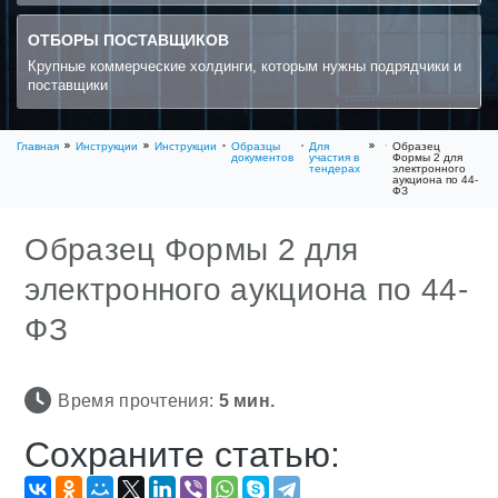
ОТБОРЫ ПОСТАВЩИКОВ
Крупные коммерческие холдинги, которым нужны подрядчики и
поставщики
Главная
Инструкции
Инструкции
Образцы
Для
Образец
документов
участия в
Формы 2 для
тендерах
электронного
аукциона по 44-
ФЗ
Образец Формы 2 для
электронного аукциона по 44-
ФЗ
Время прочтения:
5
мин.
Сохраните статью: