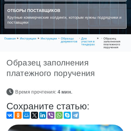
ОТБОРЫ ПОСТАВЩИКОВ
Крупные коммерческие холдинги, которым нужны подрядчики и
поставщики
Главная
Инструкции
Инструкции
Образцы
Для
Образец
документов
участия в
заполнения
тендерах
платежного
поручения
Образец заполнения
платежного поручения
Время прочтения:
4
мин.
Сохраните статью: