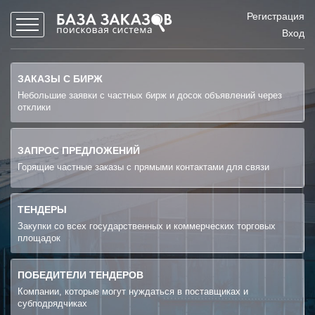
Регистрация
Вход
ЗАКАЗЫ С БИРЖ
Небольшие заявки с частных бирж и досок объявлений через
отклики
ЗАПРОС ПРЕДЛОЖЕНИЙ
Горящие частные заказы с прямыми контактами для связи
ТЕНДЕРЫ
Закупки со всех государственных и коммерческих торговых
площадок
ПОБЕДИТЕЛИ ТЕНДЕРОВ
Компании, которые могут нуждаться в поставщиках и
субподрядчиках