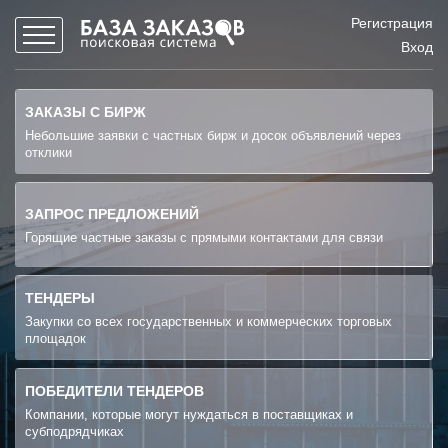
Регистрация
Вход
ЗАКАЗЫ С БИРЖ
Небольшие заявки с частных бирж и досок объявлений через
отклики
ЗАПРОС ПРЕДЛОЖЕНИЙ
Горящие частные заказы с прямыми контактами для связи
ТЕНДЕРЫ
Закупки со всех государственных и коммерческих торговых
площадок
ПОБЕДИТЕЛИ ТЕНДЕРОВ
Компании, которые могут нуждаться в поставщиках и
субподрядчиках