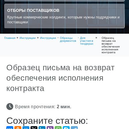
ОТБОРЫ ПОСТАВЩИКОВ
Крупные коммерческие холдинги, которым нужны подрядчики и
поставщики
Главная
Инструкции
Инструкции
Образцы
Для
Образец
документов
участия в
письма на
тендерах
возврат
обеспечения
исполнения
контракта
Образец письма на возврат
обеспечения исполнения
контракта
Время прочтения:
2
мин.
Сохраните статью: