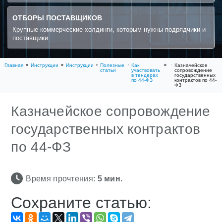
ОТБОРЫ ПОСТАВЩИКОВ
Крупные коммерческие холдинги, которым нужны подрядчики и
поставщики
Главная
Инструкции
Инструкции
Полезные
Как
Казначейское
статьи
участвовать
сопровождение
в тендерах
государственных
по 44-ФЗ
контрактов по 44-
ФЗ
Казначейское сопровождение
государственных контрактов
по 44-ФЗ
Время прочтения:
5
мин.
Сохраните статью: