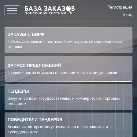
Регистрация
Вход
ЗАКАЗЫ С БИРЖ
Небольшие заявки с частных бирж и досок объявлений через
отклики
ЗАПРОС ПРЕДЛОЖЕНИЙ
Горящие частные заказы с прямыми контактами для связи
ТЕНДЕРЫ
Закупки со всех государственных и коммерческих торговых
площадок
ПОБЕДИТЕЛИ ТЕНДЕРОВ
Компании, которые могут нуждаться в поставщиках и
субподрядчиках