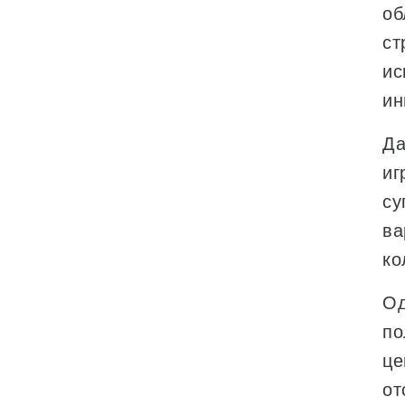
об
ст
ис
ин
Да
иг
су
ва
ко
Од
по
це
от