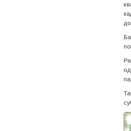
кв
ка
до
Ба
по
Ра
од
па
Та
су