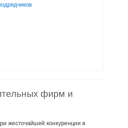
подрядчиков
оительных фирм и
при жесточайшей конкуренции в