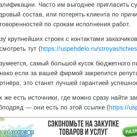
алификации. Часто им выгоднее пригласить с
дровый состав, или потерять клиента по прич
говоренностей по срокам исполнения работ.
зу крупнейших строек с контактами заказчико
смотреть тут (
https://uspehdelo.ru/stroyashchie
зумеется, самый большой кусок бюджетного пи
нако если за вашей фирмой закрепится репут
ртнёра, это станет лучшей гарантией успешно
к же есть источники, где можно сразу найти з
бподряд — они есть по этой ссылке (
https://u