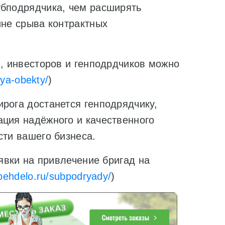
убподрядчика, чем расширять
ине срыва контрактных
в, инвесторов и генподрдчиков можно
sya-obekty/
)
рога достанется генподрядчику,
ация надёжного и качественного
сти вашего бизнеса.
аявки на привлечение бригад на
spehdelo.ru/subpodryady/
)