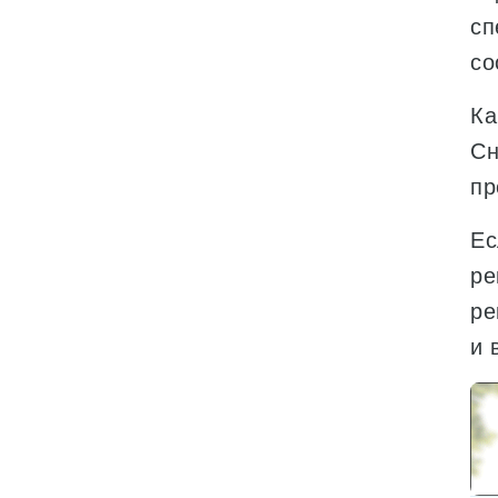
сп
со
Ка
Сн
пр
Ес
ре
ре
и 