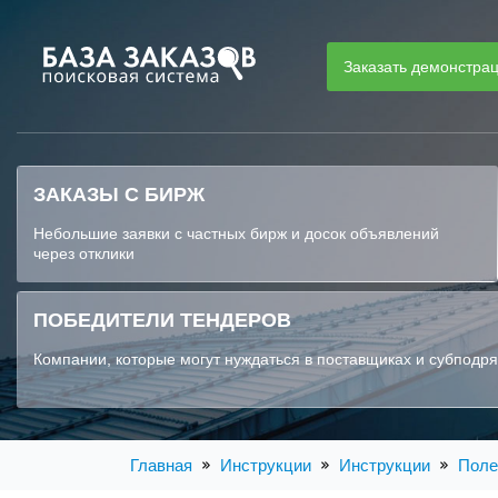
Заказать демонстра
ЗАКАЗЫ С БИРЖ
Небольшие заявки с частных бирж и досок объявлений
через отклики
ПОБЕДИТЕЛИ ТЕНДЕРОВ
Компании, которые могут нуждаться в поставщиках и субподр
Главная
Инструкции
Инструкции
Поле