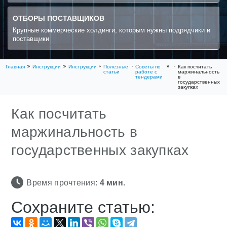
ОТБОРЫ ПОСТАВЩИКОВ
Крупные коммерческие холдинги, которым нужны подрядчики и
поставщики
Главная
Инструкции
Инструкции
Полезные
Советы по
Как посчитать
статьи
работе с
маржинальность
тендерами
в
государственных
закупках
Как посчитать
маржинальность в
государственных закупках
Время прочтения:
4
мин.
Сохраните статью: