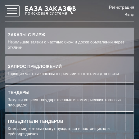
Регистрация
Вход
ЗАКАЗЫ С БИРЖ
Небольшие заявки с частных бирж и досок объявлений через
отклики
ЗАПРОС ПРЕДЛОЖЕНИЙ
Горящие частные заказы с прямыми контактами для связи
ТЕНДЕРЫ
Закупки со всех государственных и коммерческих торговых
площадок
ПОБЕДИТЕЛИ ТЕНДЕРОВ
Компании, которые могут нуждаться в поставщиках и
субподрядчиках