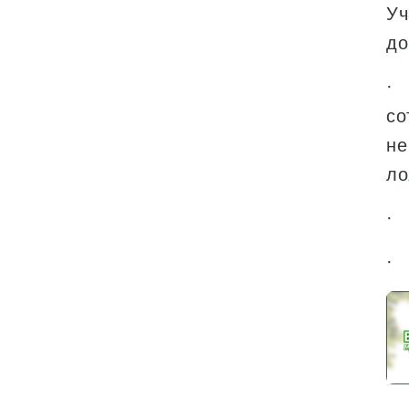
Уч
до
· 
со
не
ло
· 
· 