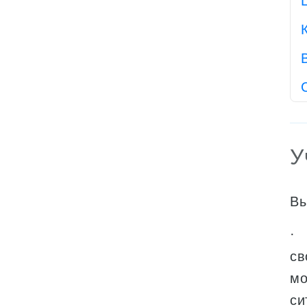
У
Вы
· 
св
мо
си