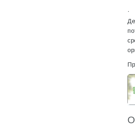
· 
Де
по
ср
ор
Пр
О