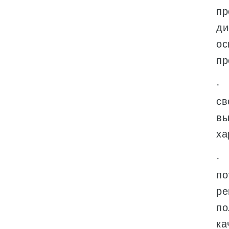
пр
ди
ос
пр
· 
св
вы
ха
· 
по
ре
по
ка