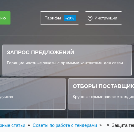
цию
Тарифы
Инструкции
-20%
ЗАПРОС ПРЕДЛОЖЕНИЙ
Горящие частные заказы с прямыми контактами для связи
ОТБОРЫ ПОСТАВЩИ
ядчиках
Крупные коммерческие холдин
зные статьи
Советы по работе с тендерами
Защита те