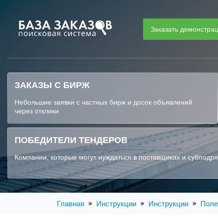
Заказать демонстра
ЗАКАЗЫ С БИРЖ
Небольшие заявки с частных бирж и досок объявлений
через отклики
ПОБЕДИТЕЛИ ТЕНДЕРОВ
Компании, которые могут нуждаться в поставщиках и субподр
Главная
Инструкции
Инструкции
Поле