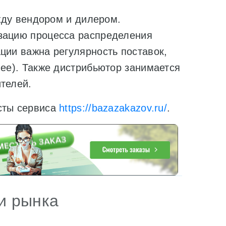
у вендором и дилером.
изацию процесса распределения
ции важна регулярность поставок,
нее). Также дистрибьютор занимается
телей.
сты сервиса
https://bazazakazov.ru/
.
и рынка