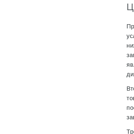
Ц
Пр
ус
ни
за
яв
ди
Вт
то
по
за
Тр