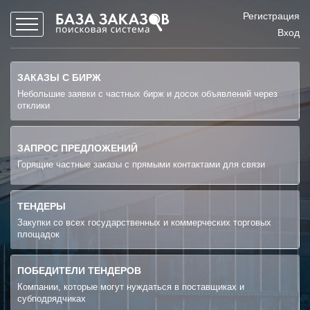
Регистрация
Вход
ЗАКАЗЫ С БИРЖ
Небольшие заявки с частных бирж и досок объявлений через
отклики
ЗАПРОС ПРЕДЛОЖЕНИЙ
Горящие частные заказы с прямыми контактами для связи
ТЕНДЕРЫ
Закупки со всех государственных и коммерческих торговых
площадок
ПОБЕДИТЕЛИ ТЕНДЕРОВ
Компании, которые могут нуждаться в поставщиках и
субподрядчиках