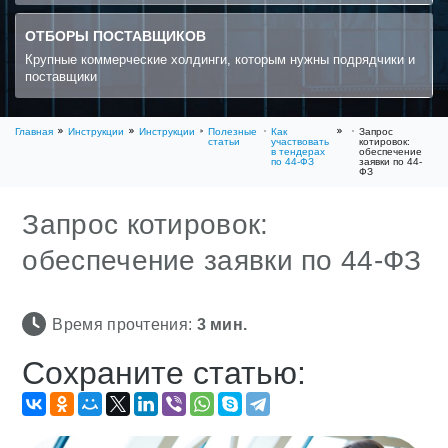
ОТБОРЫ ПОСТАВЩИКОВ
Крупные коммерческие холдинги, которым нужны подрядчики и
поставщики
Главная
Инструкции
Инструкции
Полезные
Как
Запрос
статьи
участвовать
котировок:
в тендерах
обеспечение
по 44-ФЗ
заявки по 44-
ФЗ
Запрос котировок:
обеспечение заявки по 44-ФЗ
Время прочтения:
3
мин.
Сохраните статью: