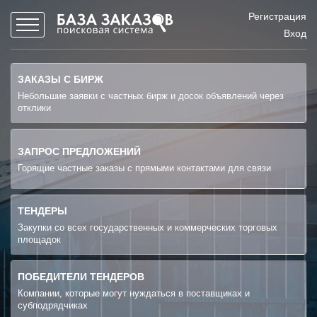
Регистрация
Вход
ЗАКАЗЫ С БИРЖ
Небольшие заявки с частных бирж и досок объявлений через
отклики
ЗАПРОС ПРЕДЛОЖЕНИЙ
Горящие частные заказы с прямыми контактами для связи
ТЕНДЕРЫ
Закупки со всех государственных и коммерческих торговых
площадок
ПОБЕДИТЕЛИ ТЕНДЕРОВ
Компании, которые могут нуждаться в поставщиках и
субподрядчиках