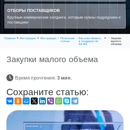
ОТБОРЫ ПОСТАВЩИКОВ
Крупные коммерческие холдинги, которым нужны подрядчики и
поставщики
Главная
Инструкции
Инструкции
Полезные
Как участвовать
Закупки
статьи
в тендерах по
малого
44-ФЗ
объема
Закупки малого объема
Время прочтения:
3
мин.
Сохраните статью: