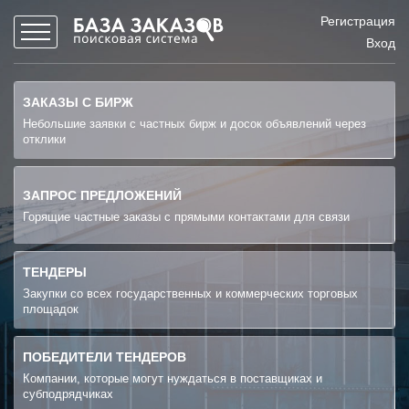
Регистрация
Вход
ЗАКАЗЫ С БИРЖ
Небольшие заявки с частных бирж и досок объявлений через
отклики
ЗАПРОС ПРЕДЛОЖЕНИЙ
Горящие частные заказы с прямыми контактами для связи
ТЕНДЕРЫ
Закупки со всех государственных и коммерческих торговых
площадок
ПОБЕДИТЕЛИ ТЕНДЕРОВ
Компании, которые могут нуждаться в поставщиках и
субподрядчиках