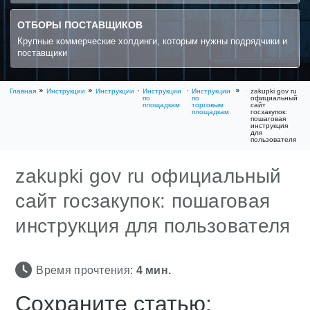
ОТБОРЫ ПОСТАВЩИКОВ
Крупные коммерческие холдинги, которым нужны подрядчики и
поставщики
Главная
Инструкции
Инструкции
Инструкции
Инструкции
zakupki gov ru
по
по
официальный
площадкам
торговым
сайт
площадкам
госзакупок:
пошаговая
инструкция
для
пользователя
zakupki gov ru официальный
сайт госзакупок: пошаговая
инструкция для пользователя
Время прочтения:
4
мин.
Сохраните статью: