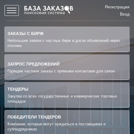
Регистрация
Вход
ЗАКАЗЫ С БИРЖ
Небольшие заявки с частных бирж и досок объявлений через
отклики
ЗАПРОС ПРЕДЛОЖЕНИЙ
Горящие частные заказы с прямыми контактами для связи
ТЕНДЕРЫ
Закупки со всех государственных и коммерческих торговых
площадок
ПОБЕДИТЕЛИ ТЕНДЕРОВ
Компании, которые могут нуждаться в поставщиках и
субподрядчиках