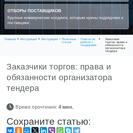
ОТБОРЫ ПОСТАВЩИКОВ
Крупные коммерческие холдинги, которым нужны подрядчики и
поставщики
Главная
Инструкции
Инструкции
Полезные
Советы по
Заказчики
статьи
работе с
торгов: права и
тендерами
обязанности
организатора
тендера
Заказчики торгов: права и
обязанности организатора
тендера
Время прочтения:
4
мин.
Сохраните статью: