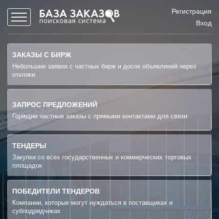
Регистрация
Вход
ЗАКАЗЫ С БИРЖ
Небольшие заявки с частных бирж и досок объявлений через
отклики
ЗАПРОС ПРЕДЛОЖЕНИЙ
Горящие частные заказы с прямыми контактами для связи
ТЕНДЕРЫ
Закупки со всех государственных и коммерческих торговых
площадок
ПОБЕДИТЕЛИ ТЕНДЕРОВ
Компании, которые могут нуждаться в поставщиках и
субподрядчиках