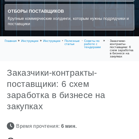
ОТБОРЫ ПОСТАВЩИКОВ
Крупные коммерческие холдинги, которым нужны подрядчики и
поставщики
Главная
Инструкции
Инструкции
Полезные
Советы по
Заказчики-
статьи
работе с
контракты-
тендерами
поставщики: 6
схем заработка
в бизнесе на
закупках
Заказчики-контракты-
поставщики: 6 схем
заработка в бизнесе на
закупках
Время прочтения:
6
мин.