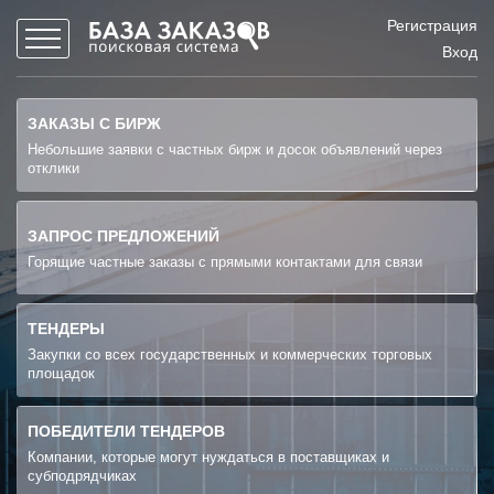
Регистрация
Вход
ЗАКАЗЫ С БИРЖ
Небольшие заявки с частных бирж и досок объявлений через
отклики
ЗАПРОС ПРЕДЛОЖЕНИЙ
Горящие частные заказы с прямыми контактами для связи
ТЕНДЕРЫ
Закупки со всех государственных и коммерческих торговых
площадок
ПОБЕДИТЕЛИ ТЕНДЕРОВ
Компании, которые могут нуждаться в поставщиках и
субподрядчиках