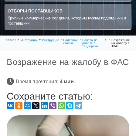
ОТБОРЫ ПОСТАВЩИКОВ
Крупные коммерческие холдинги, которым нужны подрядчики и
поставщики
Главная
Инструкции
Инструкции
Полезные
Советы по
Возражение
статьи
работе с
на жалобу в
тендерами
ФАС
Возражение на жалобу в ФАС
Время прочтения:
4
мин.
Сохраните статью: