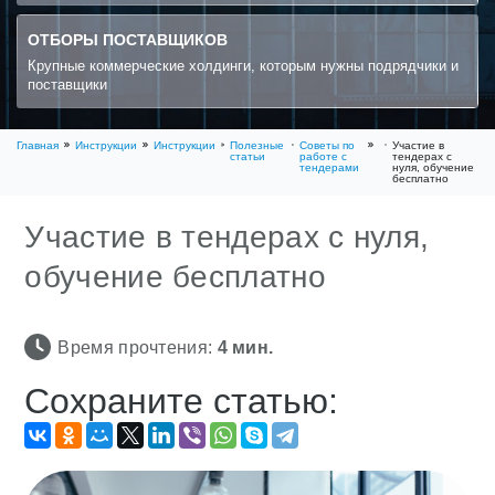
ОТБОРЫ ПОСТАВЩИКОВ
Крупные коммерческие холдинги, которым нужны подрядчики и
поставщики
Главная
Инструкции
Инструкции
Полезные
Советы по
Участие в
статьи
работе с
тендерах с
тендерами
нуля, обучение
бесплатно
Участие в тендерах с нуля,
обучение бесплатно
Время прочтения:
4
мин.
Сохраните статью: