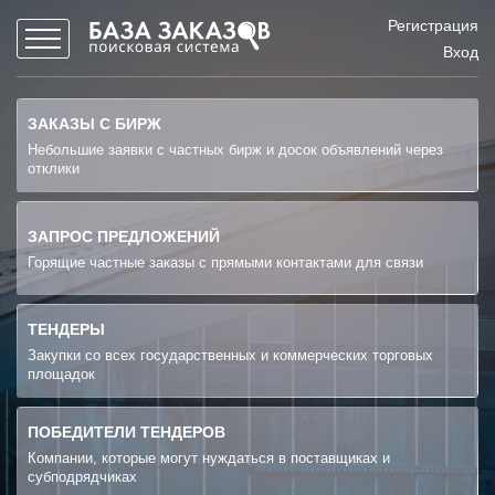
Регистрация
Вход
ЗАКАЗЫ С БИРЖ
Небольшие заявки с частных бирж и досок объявлений через
отклики
ЗАПРОС ПРЕДЛОЖЕНИЙ
Горящие частные заказы с прямыми контактами для связи
ТЕНДЕРЫ
Закупки со всех государственных и коммерческих торговых
площадок
ПОБЕДИТЕЛИ ТЕНДЕРОВ
Компании, которые могут нуждаться в поставщиках и
субподрядчиках