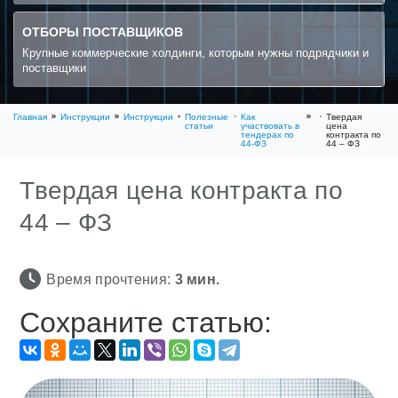
ОТБОРЫ ПОСТАВЩИКОВ
Крупные коммерческие холдинги, которым нужны подрядчики и
поставщики
Главная
Инструкции
Инструкции
Полезные
Как
Твердая
статьи
участвовать в
цена
тендерах по
контракта по
44-ФЗ
44 – ФЗ
Твердая цена контракта по
44 – ФЗ
Время прочтения:
3
мин.
Сохраните статью: