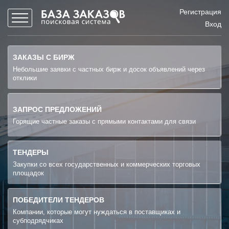
Регистрация
Вход
ЗАКАЗЫ С БИРЖ
Небольшие заявки с частных бирж и досок объявлений через
отклики
ЗАПРОС ПРЕДЛОЖЕНИЙ
Горящие частные заказы с прямыми контактами для связи
ТЕНДЕРЫ
Закупки со всех государственных и коммерческих торговых
площадок
ПОБЕДИТЕЛИ ТЕНДЕРОВ
Компании, которые могут нуждаться в поставщиках и
субподрядчиках