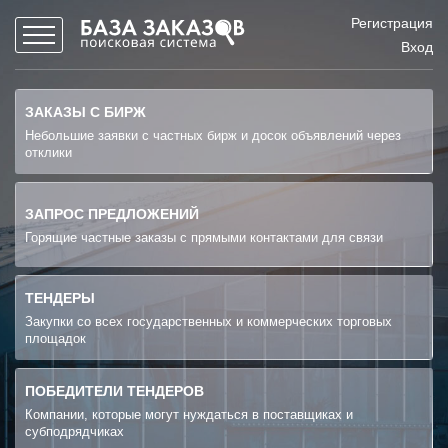
Регистрация
Вход
ЗАКАЗЫ С БИРЖ
Небольшие заявки с частных бирж и досок объявлений через
отклики
ЗАПРОС ПРЕДЛОЖЕНИЙ
Горящие частные заказы с прямыми контактами для связи
ТЕНДЕРЫ
Закупки со всех государственных и коммерческих торговых
площадок
ПОБЕДИТЕЛИ ТЕНДЕРОВ
Компании, которые могут нуждаться в поставщиках и
субподрядчиках