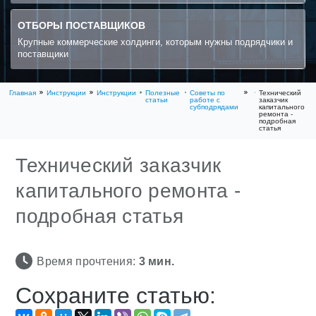
ОТБОРЫ ПОСТАВЩИКОВ
Крупные коммерческие холдинги, которым нужны подрядчики и
поставщики
Главная
Инструкции
Инструкции
Полезные
Советы по
Технический
статьи
работе с
заказчик
субподрядами
капитального
ремонта -
подробная
статья
Технический заказчик
капитального ремонта -
подробная статья
Время прочтения:
3
мин.
Сохраните статью: