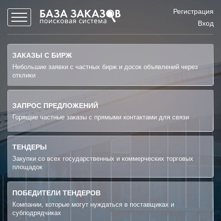
Регистрация
Вход
ЗАКАЗЫ С БИРЖ
Небольшие заявки с частных бирж и досок объявлений через
отклики
ЗАПРОС ПРЕДЛОЖЕНИЙ
Горящие частные заказы с прямыми контактами для связи
ТЕНДЕРЫ
Закупки со всех государственных и коммерческих торговых
площадок
ПОБЕДИТЕЛИ ТЕНДЕРОВ
Компании, которые могут нуждаться в поставщиках и
субподрядчиках