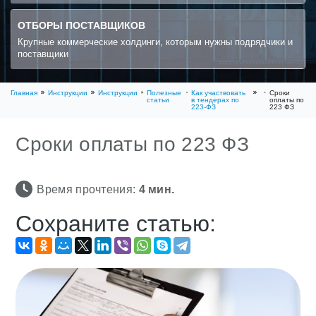
ОТБОРЫ ПОСТАВЩИКОВ
Крупные коммерческие холдинги, которым нужны подрядчики и
поставщики
Главная
Инструкции
Инструкции
Полезные
Как участвовать
Сроки
статьи
в тендерах по
оплаты по
223-ФЗ
223 ФЗ
Сроки оплаты по 223 ФЗ
Время прочтения:
4
мин.
Сохраните статью: