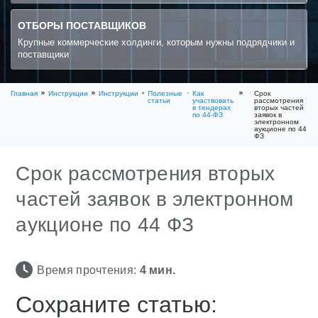
ОТБОРЫ ПОСТАВЩИКОВ
Крупные коммерческие холдинги, которым нужны подрядчики и
поставщики
Главная
Инструкции
Инструкции
Полезные
Как
Срок
статьи
участвовать
рассмотрения
в тендерах
вторых частей
по 44-ФЗ
заявок в
электронном
аукционе по 44
ФЗ
Срок рассмотрения вторых
частей заявок в электронном
аукционе по 44 ФЗ
Время прочтения:
4
мин.
Сохраните статью: