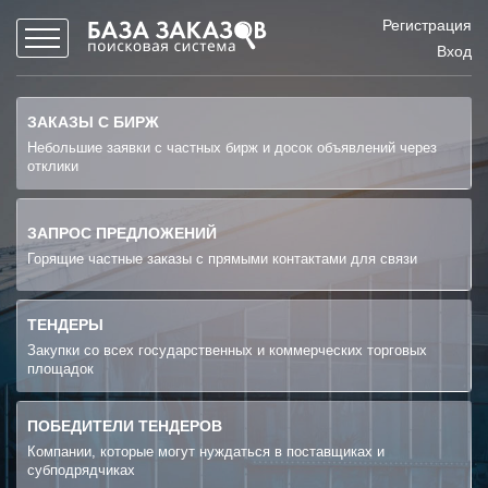
Регистрация
Вход
ЗАКАЗЫ С БИРЖ
Небольшие заявки с частных бирж и досок объявлений через
отклики
ЗАПРОС ПРЕДЛОЖЕНИЙ
Горящие частные заказы с прямыми контактами для связи
ТЕНДЕРЫ
Закупки со всех государственных и коммерческих торговых
площадок
ПОБЕДИТЕЛИ ТЕНДЕРОВ
Компании, которые могут нуждаться в поставщиках и
субподрядчиках