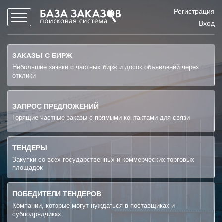
Регистрация
Вход
ЗАКАЗЫ С БИРЖ
Небольшие заявки с частных бирж и досок объявлений через
отклики
ЗАПРОС ПРЕДЛОЖЕНИЙ
Горящие частные заказы с прямыми контактами для связи
ТЕНДЕРЫ
Закупки со всех государственных и коммерческих торговых
площадок
ПОБЕДИТЕЛИ ТЕНДЕРОВ
Компании, которые могут нуждаться в поставщиках и
субподрядчиках