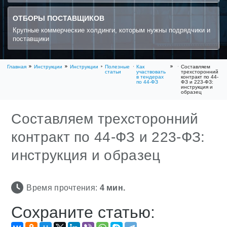
ОТБОРЫ ПОСТАВЩИКОВ
Крупные коммерческие холдинги, которым нужны подрядчики и
поставщики
Главная
Инструкции
Инструкции
Полезные
Как
Составляем
статьи
участвовать
трехсторонний
в тендерах
контракт по 44-
по 44-ФЗ
ФЗ и 223-ФЗ:
инструкция и
образец
Составляем трехсторонний
контракт по 44-ФЗ и 223-ФЗ:
инструкция и образец
Время прочтения:
4
мин.
Сохраните статью: