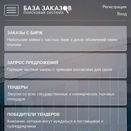
Регистрация
Вход
ЗАКАЗЫ С БИРЖ
Небольшие заявки с частных бирж и досок объявлений через
отклики
ЗАПРОС ПРЕДЛОЖЕНИЙ
Горящие частные заказы с прямыми контактами для связи
ТЕНДЕРЫ
Закупки со всех государственных и коммерческих торговых
площадок
ПОБЕДИТЕЛИ ТЕНДЕРОВ
Компании, которые могут нуждаться в поставщиках и
субподрядчиках