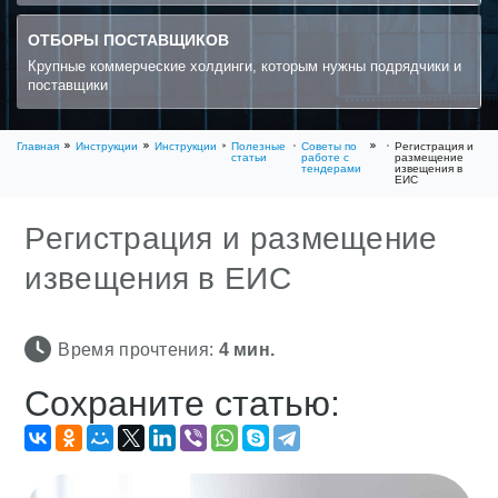
ОТБОРЫ ПОСТАВЩИКОВ
Крупные коммерческие холдинги, которым нужны подрядчики и
поставщики
Главная
Инструкции
Инструкции
Полезные
Советы по
Регистрация и
статьи
работе с
размещение
тендерами
извещения в
ЕИС
Регистрация и размещение
извещения в ЕИС
Время прочтения:
4
мин.
Сохраните статью: