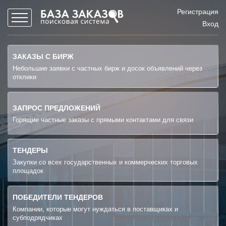
Регистрация
Вход
ЗАКАЗЫ С БИРЖ
Небольшие заявки с частных бирж и досок объявлений через
отклики
ЗАПРОС ПРЕДЛОЖЕНИЙ
Горящие частные заказы с прямыми контактами для связи
ТЕНДЕРЫ
Закупки со всех государственных и коммерческих торговых
площадок
ПОБЕДИТЕЛИ ТЕНДЕРОВ
Компании, которые могут нуждаться в поставщиках и
субподрядчиках