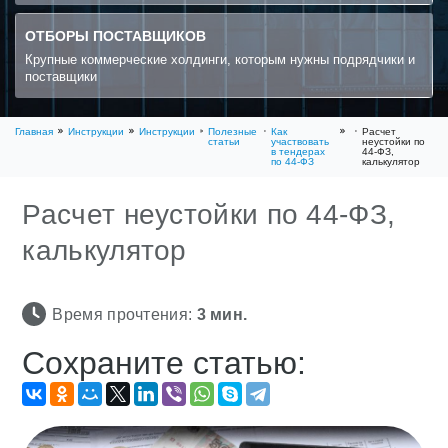
ОТБОРЫ ПОСТАВЩИКОВ
Крупные коммерческие холдинги, которым нужны подрядчики и
поставщики
Главная
Инструкции
Инструкции
Полезные
Как
Расчет
статьи
участвовать
неустойки по
в тендерах
44-ФЗ,
по 44-ФЗ
калькулятор
Расчет неустойки по 44-ФЗ,
калькулятор
Время прочтения:
3
мин.
Сохраните статью: