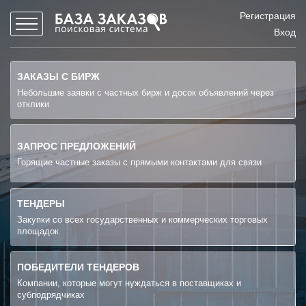
Регистрация
Вход
ЗАКАЗЫ С БИРЖ
Небольшие заявки с частных бирж и досок объявлений через
отклики
ЗАПРОС ПРЕДЛОЖЕНИЙ
Горящие частные заказы с прямыми контактами для связи
ТЕНДЕРЫ
Закупки со всех государственных и коммерческих торговых
площадок
ПОБЕДИТЕЛИ ТЕНДЕРОВ
Компании, которые могут нуждаться в поставщиках и
субподрядчиках