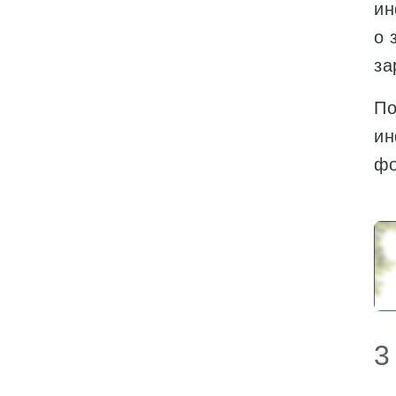
ин
о 
за
По
ин
фо
3