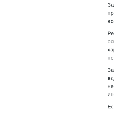
За
пр
во
Ре
ос
ха
пе
За
ед
не
ин
Ес