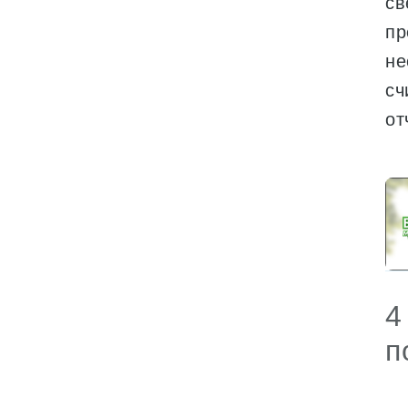
св
пр
не
сч
от
4
п