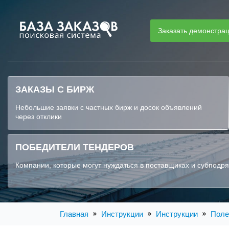
Заказать демонстра
ЗАКАЗЫ С БИРЖ
Небольшие заявки с частных бирж и досок объявлений
через отклики
ПОБЕДИТЕЛИ ТЕНДЕРОВ
Компании, которые могут нуждаться в поставщиках и субподр
Главная
Инструкции
Инструкции
Поле