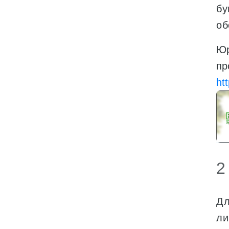
бу
об
Юр
пр
ht
2
Дл
ли