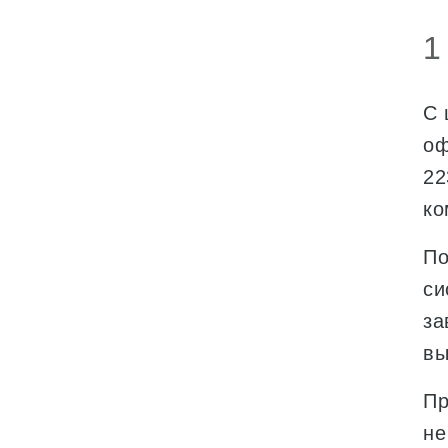
1
С 
оф
22
ко
По
си
за
вы
Пр
не