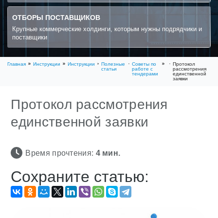
ОТБОРЫ ПОСТАВЩИКОВ
Крупные коммерческие холдинги, которым нужны подрядчики и
поставщики
Главная
Инструкции
Инструкции
Полезные
Советы по
Протокол
статьи
работе с
рассмотрения
тендерами
единственной
заявки
Протокол рассмотрения
единственной заявки
Время прочтения:
4
мин.
Сохраните статью: