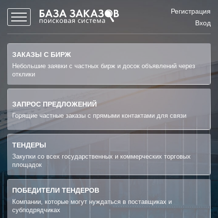
Регистрация
Вход
ЗАКАЗЫ С БИРЖ
Небольшие заявки с частных бирж и досок объявлений через
отклики
ЗАПРОС ПРЕДЛОЖЕНИЙ
Горящие частные заказы с прямыми контактами для связи
ТЕНДЕРЫ
Закупки со всех государственных и коммерческих торговых
площадок
ПОБЕДИТЕЛИ ТЕНДЕРОВ
Компании, которые могут нуждаться в поставщиках и
субподрядчиках