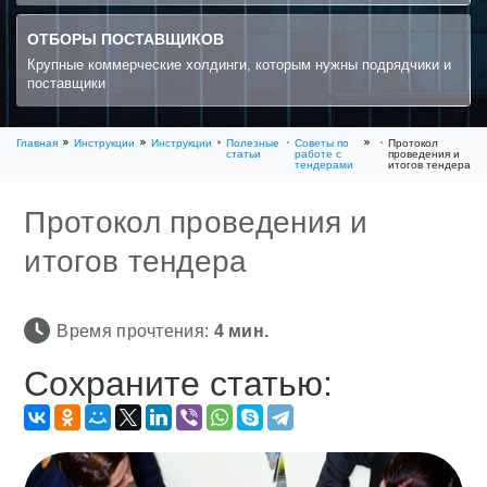
ОТБОРЫ ПОСТАВЩИКОВ
Крупные коммерческие холдинги, которым нужны подрядчики и
поставщики
Главная
Инструкции
Инструкции
Полезные
Советы по
Протокол
статьи
работе с
проведения и
тендерами
итогов тендера
Протокол проведения и
итогов тендера
Время прочтения:
4
мин.
Сохраните статью: