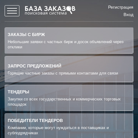
Регистрация
Вход
ЗАКАЗЫ С БИРЖ
Небольшие заявки с частных бирж и досок объявлений через
отклики
ЗАПРОС ПРЕДЛОЖЕНИЙ
Горящие частные заказы с прямыми контактами для связи
ТЕНДЕРЫ
Закупки со всех государственных и коммерческих торговых
площадок
ПОБЕДИТЕЛИ ТЕНДЕРОВ
Компании, которые могут нуждаться в поставщиках и
субподрядчиках