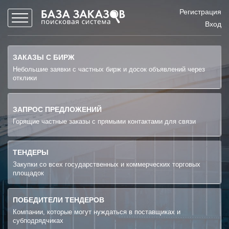
Регистрация
Вход
ЗАКАЗЫ С БИРЖ
Небольшие заявки с частных бирж и досок объявлений через
отклики
ЗАПРОС ПРЕДЛОЖЕНИЙ
Горящие частные заказы с прямыми контактами для связи
ТЕНДЕРЫ
Закупки со всех государственных и коммерческих торговых
площадок
ПОБЕДИТЕЛИ ТЕНДЕРОВ
Компании, которые могут нуждаться в поставщиках и
субподрядчиках