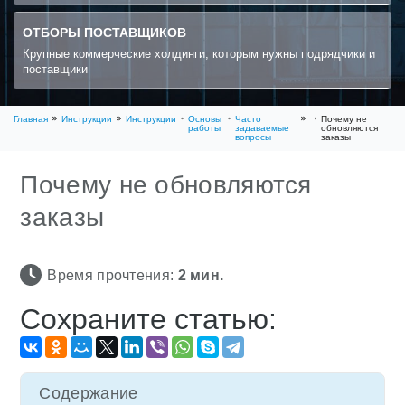
ОТБОРЫ ПОСТАВЩИКОВ
Крупные коммерческие холдинги, которым нужны подрядчики и
поставщики
Главная
Инструкции
Инструкции
Основы
Часто
Почему не
работы
задаваемые
обновляются
вопросы
заказы
Почему не обновляются
заказы
Время прочтения:
2
мин.
Сохраните статью:
Содержание