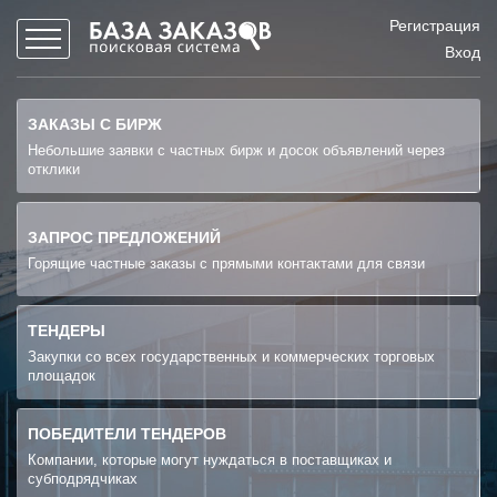
Регистрация
Вход
ЗАКАЗЫ С БИРЖ
Небольшие заявки с частных бирж и досок объявлений через
отклики
ЗАПРОС ПРЕДЛОЖЕНИЙ
Горящие частные заказы с прямыми контактами для связи
ТЕНДЕРЫ
Закупки со всех государственных и коммерческих торговых
площадок
ПОБЕДИТЕЛИ ТЕНДЕРОВ
Компании, которые могут нуждаться в поставщиках и
субподрядчиках