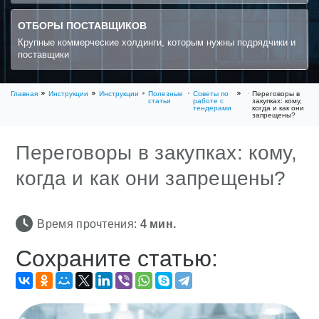
ОТБОРЫ ПОСТАВЩИКОВ
Крупные коммерческие холдинги, которым нужны подрядчики и
поставщики
Главная
Инструкции
Инструкции
Полезные
Советы по
Переговоры в
статьи
работе с
закупках: кому,
тендерами
когда и как они
запрещены?
Переговоры в закупках: кому,
когда и как они запрещены?
Время прочтения:
4
мин.
Сохраните статью: