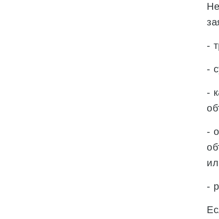
Не
за
- 
- 
- 
об
- 
об
ил
- 
Ес