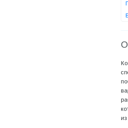
О
Ко
сп
по
ва
ра
ко
из