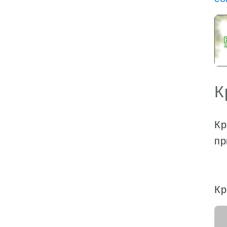
К
Кр
пр
Кр