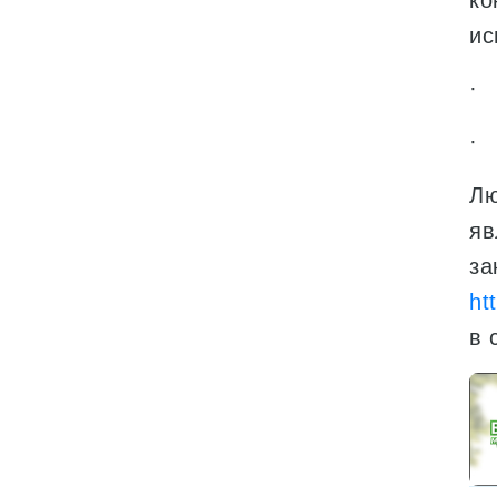
ко
ис
· 
· 
Лю
яв
за
ht
в 