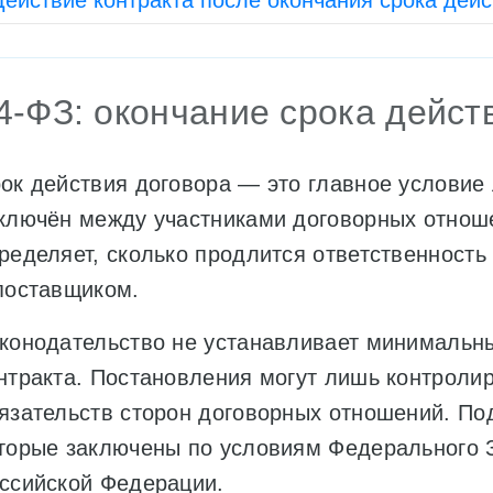
Действие контракта после окончания срока дей
4-ФЗ: окончание срока дейст
ок действия договора — это главное условие 
ключён между участниками договорных отнош
ределяет, сколько продлится ответственность
поставщиком.
конодательство не устанавливает минимальн
нтракта. Постановления могут лишь контроли
язательств сторон договорных отношений. По
торые заключены по условиям Федерального З
ссийской Федерации.