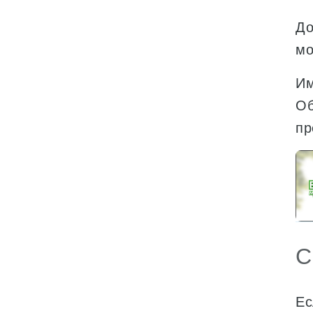
До
мо
Им
Об
пр
С
Ес