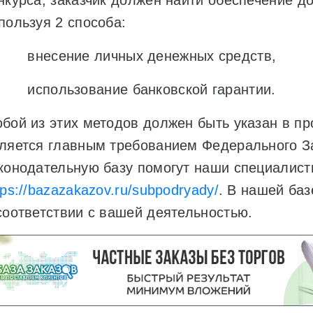
нкурса, заказчик должен найти обеспечение д
пользуя 2 способа:
внесение личных денежных средств,
использование банковской гарантии.
бой из этих методов должен быть указан в пр
ляется главным требованием Федерального За
конодательную базу помогут наши специалист
tps://bazazakazov.ru/subpodryady/
. В нашей ба
соответствии с вашей деятельностью.