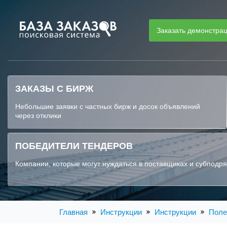
Заказать демонстра
ЗАКАЗЫ С БИРЖ
Небольшие заявки с частных бирж и досок объявлений
через отклики
ПОБЕДИТЕЛИ ТЕНДЕРОВ
Компании, которые могут нуждаться в поставщиках и субподр
Главная
Инструкции
Инструкции
Поле