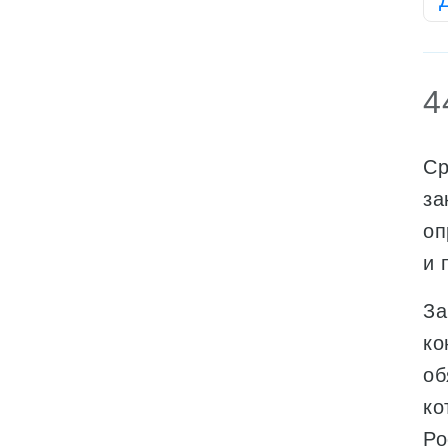
4
Ср
за
оп
и 
За
ко
об
ко
Ро