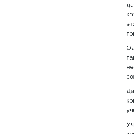
де
ко
эт
то
Од
та
не
со
Да
ко
уч
Уч