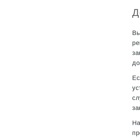
Д
Вы
ре
за
до
Ес
ус
сл
за
На
пр