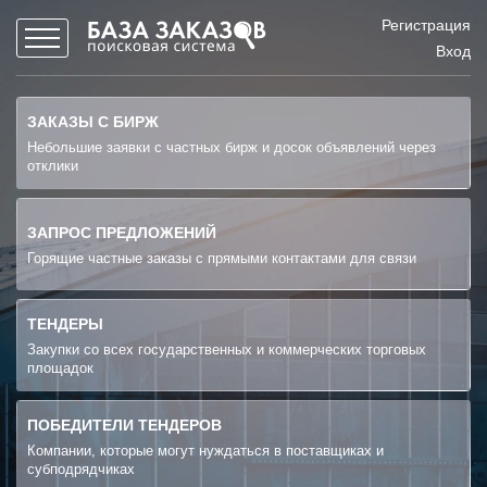
Регистрация
Вход
ЗАКАЗЫ С БИРЖ
Небольшие заявки с частных бирж и досок объявлений через
отклики
ЗАПРОС ПРЕДЛОЖЕНИЙ
Горящие частные заказы с прямыми контактами для связи
ТЕНДЕРЫ
Закупки со всех государственных и коммерческих торговых
площадок
ПОБЕДИТЕЛИ ТЕНДЕРОВ
Компании, которые могут нуждаться в поставщиках и
субподрядчиках