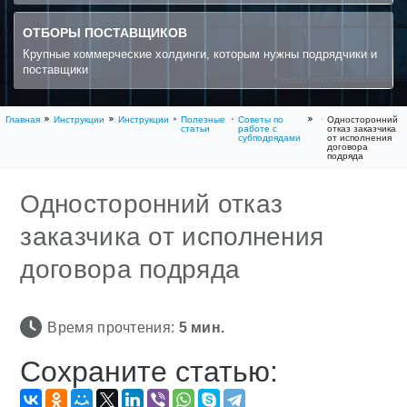
ОТБОРЫ ПОСТАВЩИКОВ
Крупные коммерческие холдинги, которым нужны подрядчики и
поставщики
Главная
Инструкции
Инструкции
Полезные
Советы по
Односторонний
статьи
работе с
отказ заказчика
субподрядами
от исполнения
договора
подряда
Односторонний отказ
заказчика от исполнения
договора подряда
Время прочтения:
5
мин.
Сохраните статью: