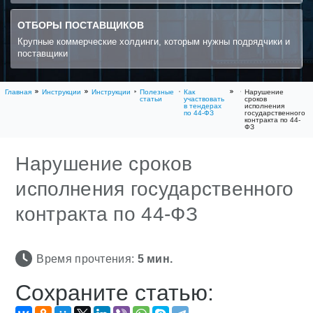
ОТБОРЫ ПОСТАВЩИКОВ
Крупные коммерческие холдинги, которым нужны подрядчики и
поставщики
Главная
Инструкции
Инструкции
Полезные
Как
Нарушение
статьи
участвовать
сроков
в тендерах
исполнения
по 44-ФЗ
государственного
контракта по 44-
ФЗ
Нарушение сроков
исполнения государственного
контракта по 44-ФЗ
Время прочтения:
5
мин.
Сохраните статью: