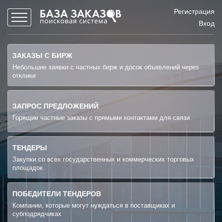
Регистрация
Вход
ЗАКАЗЫ С БИРЖ
Небольшие заявки с частных бирж и досок объявлений через
отклики
ЗАПРОС ПРЕДЛОЖЕНИЙ
Горящие частные заказы с прямыми контактами для связи
ТЕНДЕРЫ
Закупки со всех государственных и коммерческих торговых
площадок
ПОБЕДИТЕЛИ ТЕНДЕРОВ
Компании, которые могут нуждаться в поставщиках и
субподрядчиках