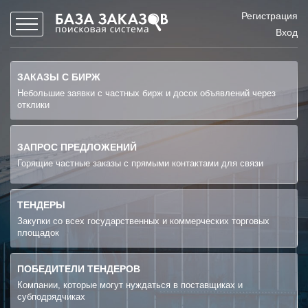
Регистрация
Вход
ЗАКАЗЫ С БИРЖ
Небольшие заявки с частных бирж и досок объявлений через
отклики
ЗАПРОС ПРЕДЛОЖЕНИЙ
Горящие частные заказы с прямыми контактами для связи
ТЕНДЕРЫ
Закупки со всех государственных и коммерческих торговых
площадок
ПОБЕДИТЕЛИ ТЕНДЕРОВ
Компании, которые могут нуждаться в поставщиках и
субподрядчиках