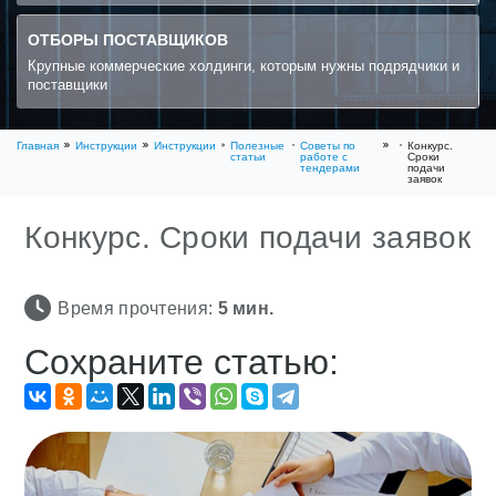
ОТБОРЫ ПОСТАВЩИКОВ
Крупные коммерческие холдинги, которым нужны подрядчики и
поставщики
Главная
Инструкции
Инструкции
Полезные
Советы по
Конкурс.
статьи
работе с
Сроки
тендерами
подачи
заявок
Конкурс. Сроки подачи заявок
Время прочтения:
5
мин.
Сохраните статью: