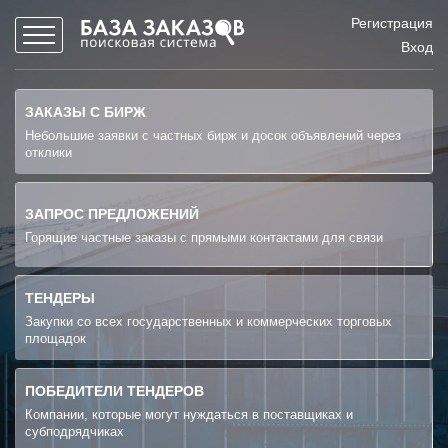
Регистрация
Вход
ЗАКАЗЫ С БИРЖ
Небольшие заявки с частных бирж и досок объявлений через
отклики
ЗАПРОС ПРЕДЛОЖЕНИЙ
Горящие частные заказы с прямыми контактами для связи
ТЕНДЕРЫ
Закупки со всех государственных и коммерческих торговых
площадок
ПОБЕДИТЕЛИ ТЕНДЕРОВ
Компании, которые могут нуждаться в поставщиках и
субподрядчиках