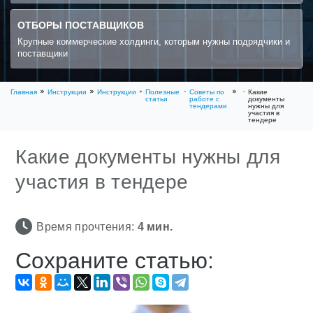
ОТБОРЫ ПОСТАВЩИКОВ
Крупные коммерческие холдинги, которым нужны подрядчики и
поставщики
Главная
Инструкции
Инструкции
Полезные
Советы по
Какие
статьи
работе с
документы
тендерами
нужны для
участия в
тендере
Какие документы нужны для
участия в тендере
Время прочтения:
4
мин.
Сохраните статью: