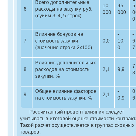
Всего дополнительные
10
95
5
6
расходы на закупку, руб.
000
000
0
(суиим 3, 4, 5 строк)
0
Влияние бонусов на
-
-
7
стоимость закупки
0,0
10,
6
(значение строки 2х100)
0
7
Влияние дополнительных
7
8
расходов на стоимость
2,1
9,9
3
закупки, %
Общее влияние факторов
-
0
9
2,1
на стоимость закупки, %
0,9
6
Рассчитанный процент влияния следует
учитывать в итоговой оценке стоимости контракт
Такой расчет осуществляется в группах сходных
товаров.