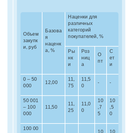
Наценки для
различных
категорий
Базова
Объем
покупателей, %
я
закупк
наценк
и, руб
а, %
Ры
Роз
С
О
нк
ниц
ет
пт
и
а
и
0 – 50
11,
11,5
12,00
-
-
000
75
0
50 001
10
10
11,
11,0
– 100
11,50
,7
,5
25
0
000
5
0
100 00
10
10