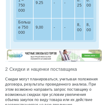
1 –
8.
8.
9.25
-
-
750
25
00
000
Больш
8,
8,
е 750
9,00
-
-
00
00
000
2 Скидки и наценки поставщика
Скидки могут планироваться, учитывая положения
договора, результаты проведенного анализа. При
этом возможно направить запрос поставщику о
возможных скидках при условии увеличения
объема закупок по виду товара или их действие
распространяется на всю продукцию.