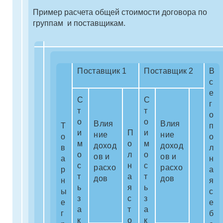
Пример расчета общей стоимости договора по
группам и поставщикам.
Поставщик 1
Поставщик 2
В
с
е
С
С
г
т
т
о
о
о
Влия
Влия
Т
п
и
П
и
ние
ние
о
о
м
о
м
доход
доход
в
л
о
л
о
ов и
ов и
а
н
с
н
с
расхо
расхо
р
а
т
а
т
дов
дов
н
я
ь
я
ь
ы
с
з
с
з
е
е
а
т
а
г
б
к
о
к