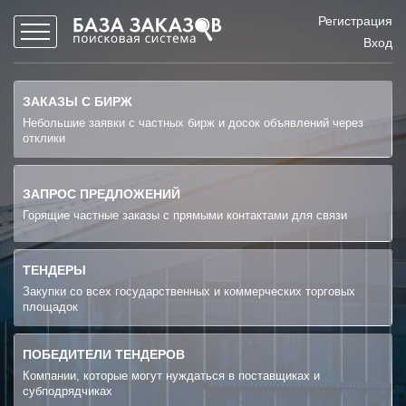
Регистрация
Вход
ЗАКАЗЫ С БИРЖ
Небольшие заявки с частных бирж и досок объявлений через
отклики
ЗАПРОС ПРЕДЛОЖЕНИЙ
Горящие частные заказы с прямыми контактами для связи
ТЕНДЕРЫ
Закупки со всех государственных и коммерческих торговых
площадок
ПОБЕДИТЕЛИ ТЕНДЕРОВ
Компании, которые могут нуждаться в поставщиках и
субподрядчиках