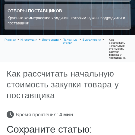
ОТБОРЫ ПОСТАВЩИКОВ
Крупные коммерческие холдинги, которым нужны подрядчики и
поставщики
Главная
Инструкции
Инструкции
Полезные
Бухгалтерия
Как
статьи
рассчитать
начальную
стоимость
закупки
товара у
поставщика
Как рассчитать начальную
стоимость закупки товара у
поставщика
Время прочтения:
4
мин.
Сохраните статью: