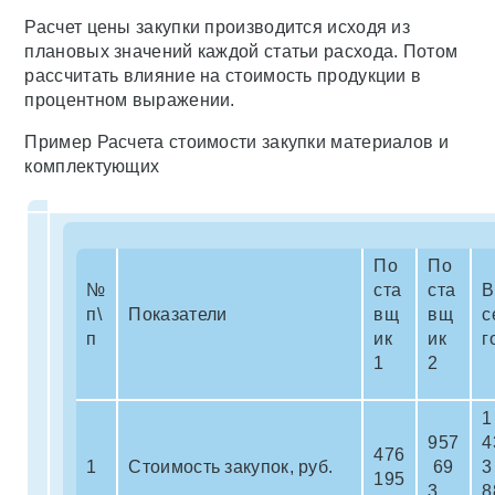
Расчет цены закупки производится исходя из
плановых значений каждой статьи расхода. Потом
рассчитать влияние на стоимость продукции в
процентном выражении.
Пример Расчета стоимости закупки материалов и
комплектующих
По
По
№
ста
ста
В
п\
Показатели
вщ
вщ
с
п
ик
ик
г
1
2
957
4
476
1
Стоимость закупок, руб.
69
3
195
3
8