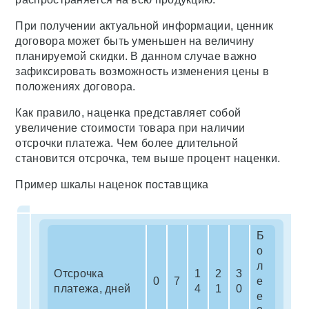
При получении актуальной информации, ценник
договора может быть уменьшен на величину
планируемой скидки. В данном случае важно
зафиксировать возможность изменения цены в
положениях договора.
Как правило, наценка представляет собой
увеличение стоимости товара при наличии
отсрочки платежа. Чем более длительной
становится отсрочка, тем выше процент наценки.
Пример шкалы наценок поставщика
Б
о
л
Отсрочка
1
2
3
0
7
е
платежа, дней
4
1
0
е