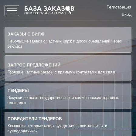
Регистрация
Вход
ЗАКАЗЫ С БИРЖ
Небольшие заявки с частных бирж и досок объявлений через
отклики
ЗАПРОС ПРЕДЛОЖЕНИЙ
Горящие частные заказы с прямыми контактами для связи
ТЕНДЕРЫ
Закупки со всех государственных и коммерческих торговых
площадок
ПОБЕДИТЕЛИ ТЕНДЕРОВ
Компании, которые могут нуждаться в поставщиках и
субподрядчиках