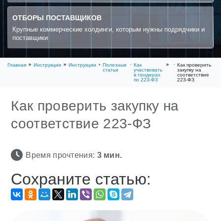
ОТБОРЫ ПОСТАВЩИКОВ
Крупные коммерческие холдинги, которым нужны подрядчики и
поставщики
Главная
Инструкции
Инструкции
Полезные
Как
Как проверить
статьи
участвовать
закупку на
в тендерах
соответствие
по 223-ФЗ
223-ФЗ
Как проверить закупку на
соответствие 223-ФЗ
Время прочтения:
3
мин.
Сохраните статью: