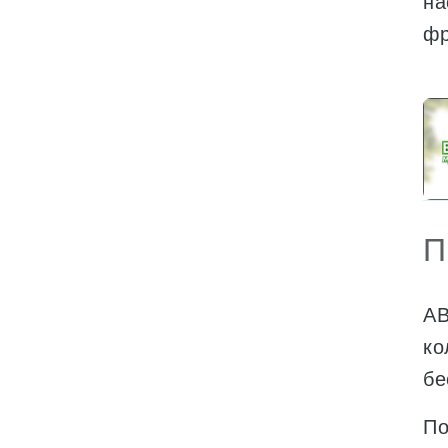
на
фр
П
АВ
ко
бе
По