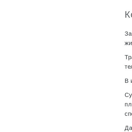
К
За
жи
Тр
те
В 
Су
пл
сп
Да