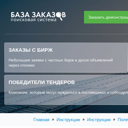
Заказать демонстра
ЗАКАЗЫ С БИРЖ
Небольшие заявки с частных бирж и досок объявлений
через отклики
ПОБЕДИТЕЛИ ТЕНДЕРОВ
Компании, которые могут нуждаться в поставщиках и субподр
Главная
Инструкции
Инструкции
Поле