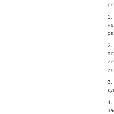
ре
1.
не
ра
2.
по
ис
ин
3.
дл
4.
ча