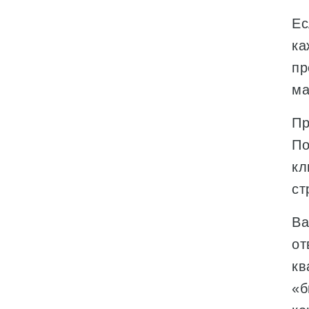
Ес
ка
пр
ма
Пр
По
кл
ст
Ва
от
кв
«б