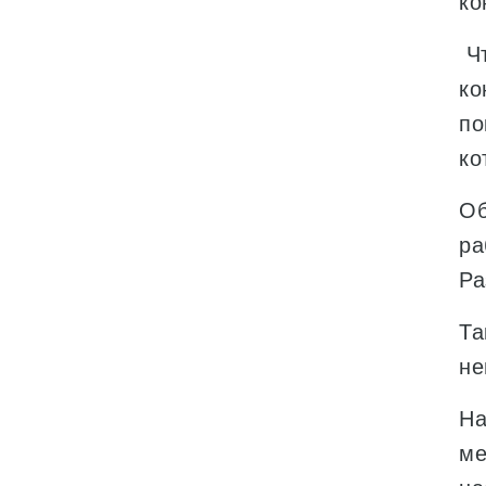
ко
Чт
ко
по
ко
Об
ра
Ра
Та
не
На
ме