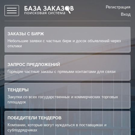
Регистрация
Вход
ЗАКАЗЫ С БИРЖ
Небольшие заявки с частных бирж и досок объявлений через
отклики
ЗАПРОС ПРЕДЛОЖЕНИЙ
Горящие частные заказы с прямыми контактами для связи
ТЕНДЕРЫ
Закупки со всех государственных и коммерческих торговых
площадок
ПОБЕДИТЕЛИ ТЕНДЕРОВ
Компании, которые могут нуждаться в поставщиках и
субподрядчиках