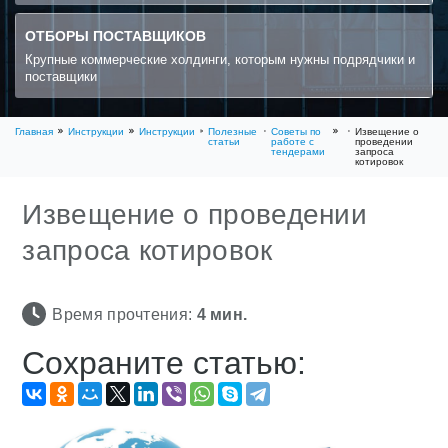
ОТБОРЫ ПОСТАВЩИКОВ
Крупные коммерческие холдинги, которым нужны подрядчики и
поставщики
Главная
Инструкции
Инструкции
Полезные
Советы по
Извещение о
статьи
работе с
проведении
тендерами
запроса
котировок
Извещение о проведении
запроса котировок
Время прочтения:
4
мин.
Сохраните статью: